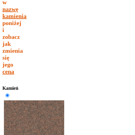
w
nazwę
kamienia
poniżej
i
zobacz
jak
zmienia
się
jego
cena
Kamień