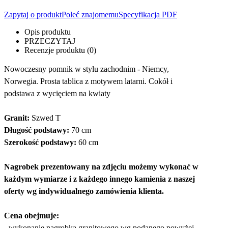
Zapytaj o produkt
Poleć znajomemu
Specyfikacja PDF
Opis produktu
PRZECZYTAJ
Recenzje produktu (0)
Nowoczesny pomnik w stylu zachodnim - Niemcy,
Norwegia. Prosta tablica z motywem latarni. Cokół i
podstawa z wycięciem na kwiaty
Granit:
Szwed T
Długość podstawy:
70 cm
Szerokość podstawy:
60 cm
Nagrobek prezentowany na zdjęciu możemy wykonać w
każdym wymiarze i z każdego innego kamienia z naszej
oferty wg indywidualnego zamówienia klienta.
Cena obejmuje:
- wykonanie nagrobka granitowego wg podanego powyżej