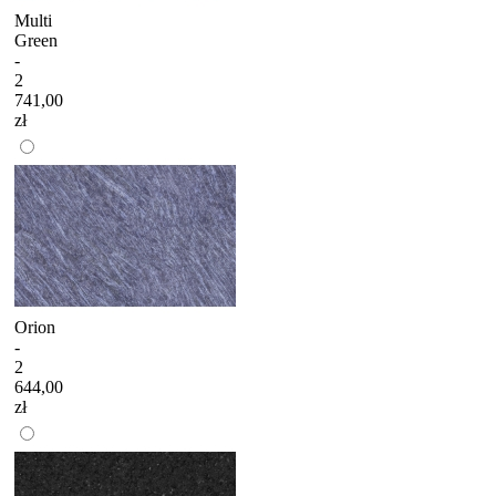
Multi
Green
-
2
741,00
zł
Orion
-
2
644,00
zł