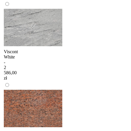
Viscont
White
-
2
586,00
zł