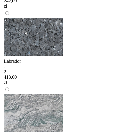
242,00
zł
Labrador
-
2
413,00
zł