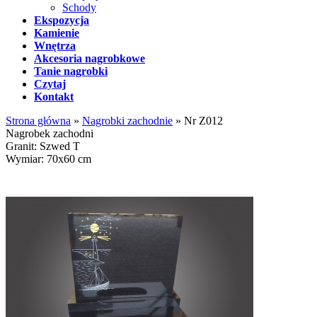
Schody
Ekspozycja
Kamienie
Wnętrza
Akcesoria nagrobkowe
Tanie nagrobki
Czytaj
Kontakt
Strona główna
»
Nagrobki zachodnie
»
Nr Z012
Nagrobek zachodni
Granit: Szwed T
Wymiar: 70x60 cm