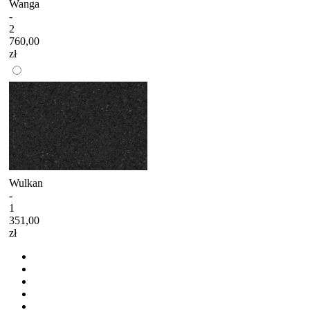
Wanga
-
2
760,00
zł
Wulkan
-
1
351,00
zł