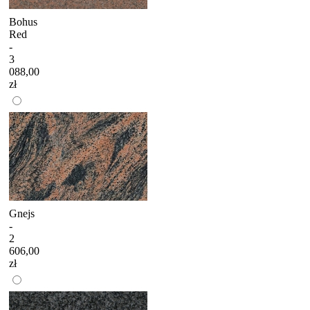
Bohus
Red
-
3
088,00
zł
Gnejs
-
2
606,00
zł