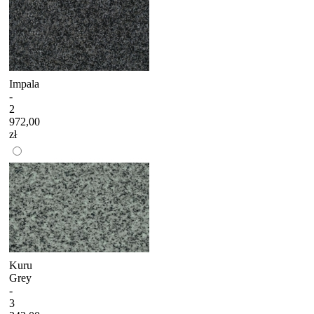
Impala
-
2
972,00
zł
Kuru
Grey
-
3