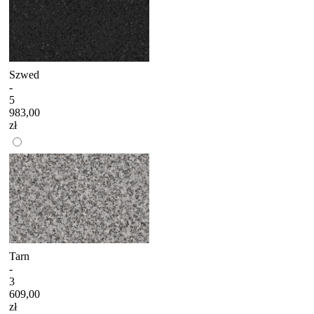
Szwed
-
5
983,00
zł
Tarn
-
3
609,00
zł