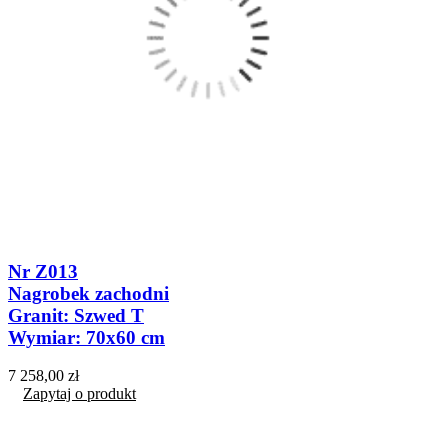
Nr Z013
Nagrobek zachodni
Granit: Szwed T
Wymiar: 70x60 cm
7 258,00 zł
Zapytaj o produkt