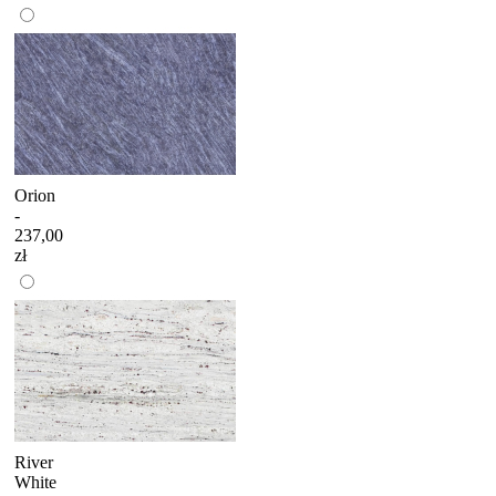
Orion
-
237,00
zł
River
White