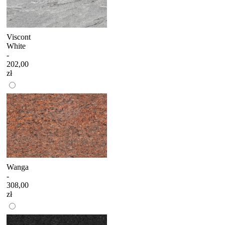
Viscont
White
-
202,00
zł
Wanga
-
308,00
zł