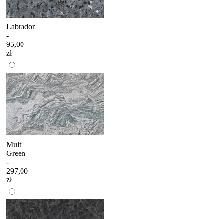
Labrador
-
95,00
zł
Multi
Green
-
297,00
zł