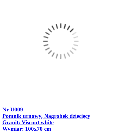
Nr U009
Pomnik urnowy, Nagrobek dzięcięcy
Granit: Viscont white
Wymiar: 100x70 cm