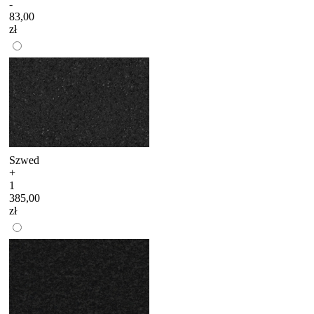
-
83,00
zł
Szwed
+
1
385,00
zł