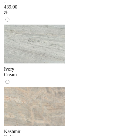
-
439,00
zł
Ivory
Cream
Kashmir