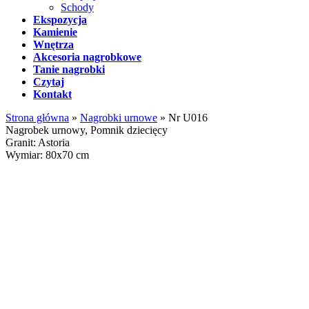
Schody
Ekspozycja
Kamienie
Wnętrza
Akcesoria nagrobkowe
Tanie nagrobki
Czytaj
Kontakt
Strona główna
»
Nagrobki urnowe
»
Nr U016
Nagrobek urnowy, Pomnik dziecięcy
Granit: Astoria
Wymiar: 80x70 cm