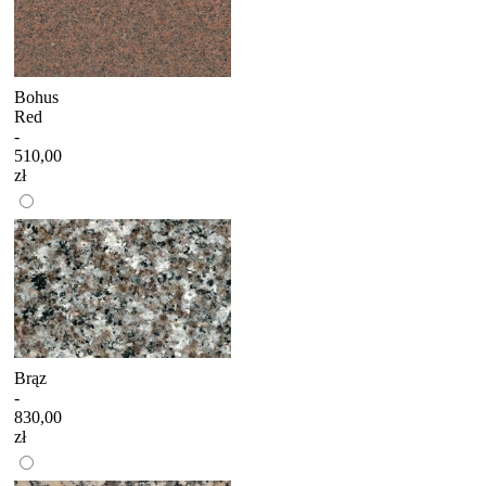
Bohus
Red
-
510,00
zł
Brąz
-
830,00
zł