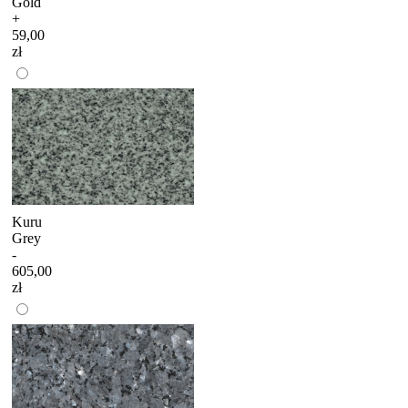
Gold
+
59,00
zł
Kuru
Grey
-
605,00
zł