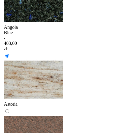
Angola
Blue
-
403,00
zł
Astoria