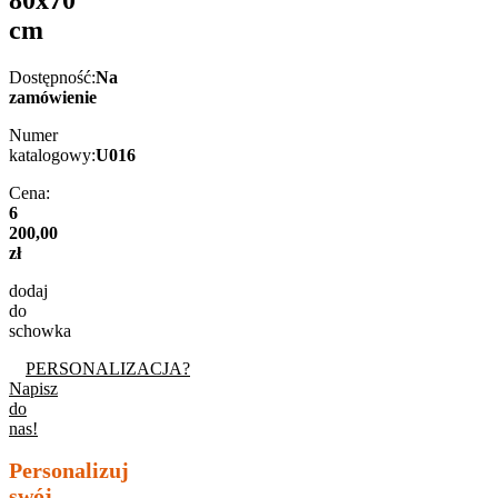
80x70
cm
Dostępność:
Na
zamówienie
Numer
katalogowy:
U016
Cena:
6
200,00
zł
dodaj
do
schowka
PERSONALIZACJA?
Napisz
do
nas!
Personalizuj
swój