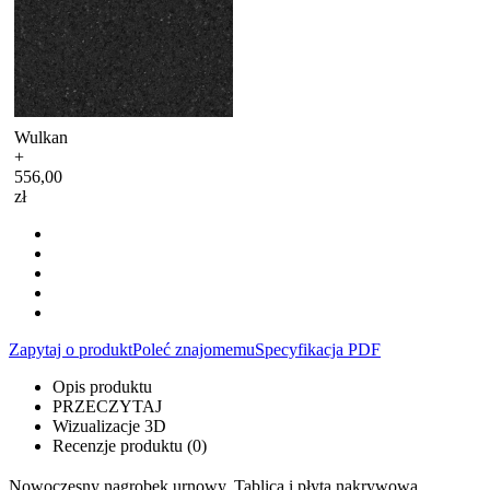
Wulkan
+
556,00
zł
Zapytaj o produkt
Poleć znajomemu
Specyfikacja PDF
Opis produktu
PRZECZYTAJ
Wizualizacje 3D
Recenzje produktu (0)
Nowoczesny nagrobek urnowy. Tablica i płyta nakrywowa