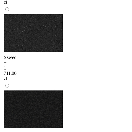
zł
Szwed
+
1
711,00
zł