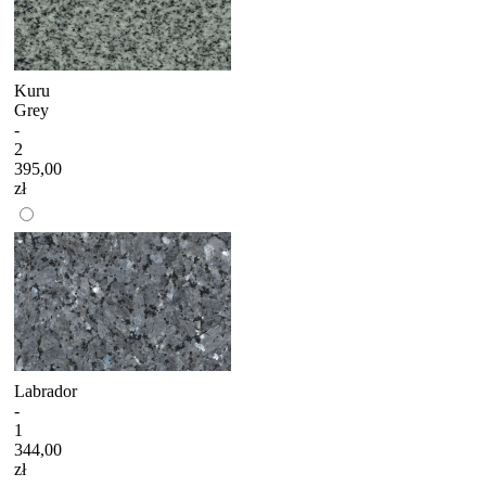
Kuru
Grey
-
2
395,00
zł
Labrador
-
1
344,00
zł