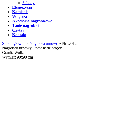
Schody
Ekspozycja
Kamienie
Wnętrza
Akcesoria nagrobkowe
Tanie nagrobki
Czytaj
Kontakt
Strona główna
»
Nagrobki urnowe
»
Nr U012
Nagrobek urnowy, Pomnik dziecięcy
Granit: Wulkan
Wymiar: 90x90 cm