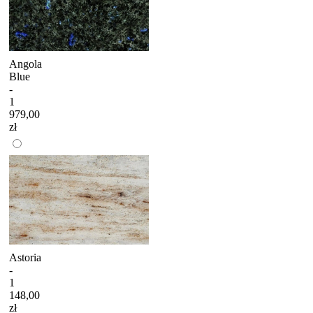
Angola
Blue
-
1
979,00
zł
Astoria
-
1
148,00
zł