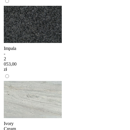
Impala
-
2
053,00
zł
Ivory
Cream