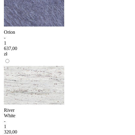
Orion
-
1
637,00
zł
River
White
-
1
320,00