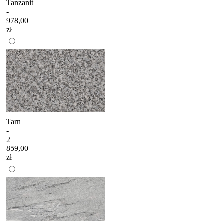
Tanzanit
-
978,00
zł
Tarn
-
2
859,00
zł