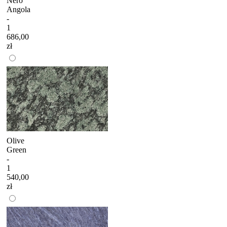
Nero
Angola
-
1
686,00
zł
Olive
Green
-
1
540,00
zł