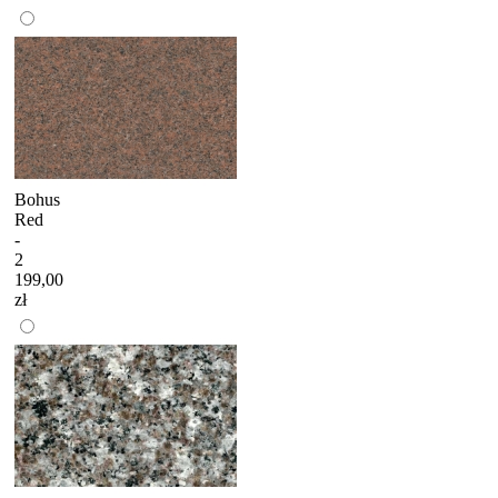
Bohus
Red
-
2
199,00
zł