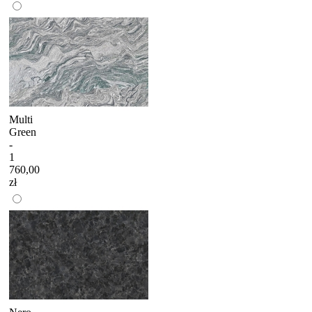
Multi
Green
-
1
760,00
zł