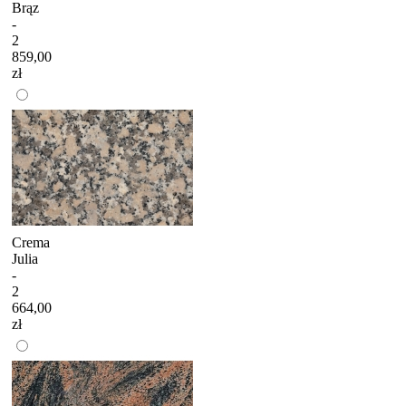
Brąz
-
2
859,00
zł
Crema
Julia
-
2
664,00
zł