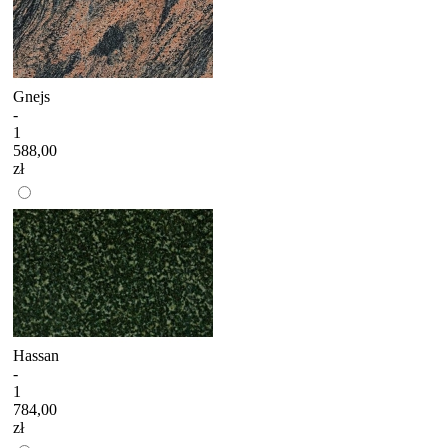
Gnejs
-
1
588,00
zł
Hassan
-
1
784,00
zł