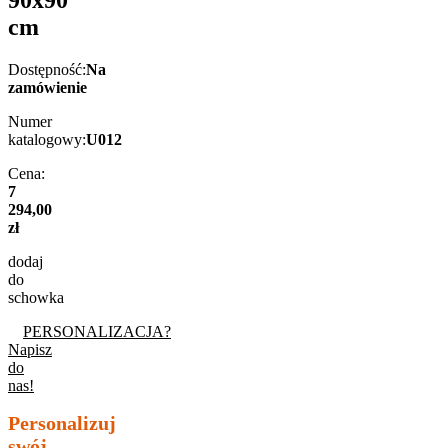
90x90
cm
Dostępność:
Na
zamówienie
Numer
katalogowy:
U012
Cena:
7
294,00
zł
dodaj
do
schowka
PERSONALIZACJA?
Napisz
do
nas!
Personalizuj
swój