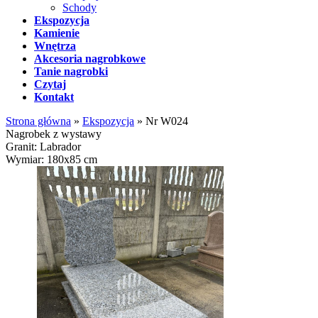
Schody
Ekspozycja
Kamienie
Wnętrza
Akcesoria nagrobkowe
Tanie nagrobki
Czytaj
Kontakt
Strona główna
»
Ekspozycja
»
Nr W024
Nagrobek z wystawy
Granit: Labrador
Wymiar: 180x85 cm