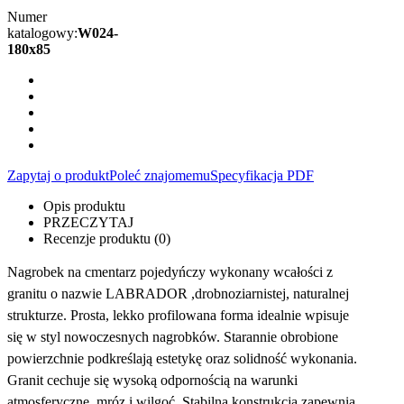
Numer
katalogowy:
W024-
180x85
Zapytaj o produkt
Poleć znajomemu
Specyfikacja PDF
Opis produktu
PRZECZYTAJ
Recenzje produktu (0)
Nagrobek na cmentarz pojedyńczy wykonany wcałości z
granitu o nazwie LABRADOR ,drobnoziarnistej, naturalnej
strukturze. Prosta, lekko profilowana forma idealnie wpisuje
się w styl nowoczesnych nagrobków. Starannie obrobione
powierzchnie podkreślają estetykę oraz solidność wykonania.
Granit cechuje się wysoką odpornością na warunki
atmosferyczne, mróz i wilgoć. Stabilna konstrukcja zapewnia