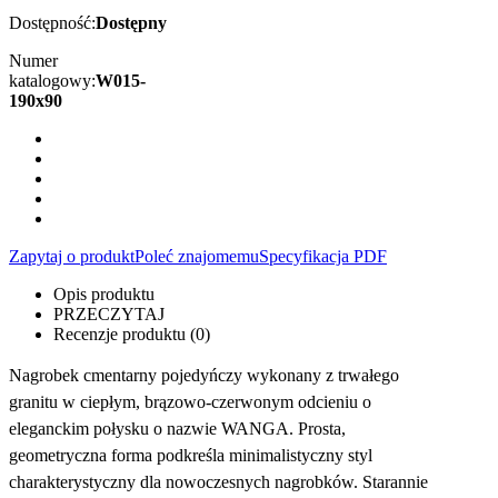
Dostępność:
Dostępny
Numer
katalogowy:
W015-
190x90
Zapytaj o produkt
Poleć znajomemu
Specyfikacja PDF
Opis produktu
PRZECZYTAJ
Recenzje produktu (0)
Nagrobek cmentarny pojedyńczy wykonany z trwałego
granitu w ciepłym, brązowo-czerwonym odcieniu o
eleganckim połysku o nazwie WANGA. Prosta,
geometryczna forma podkreśla minimalistyczny styl
charakterystyczny dla nowoczesnych nagrobków. Starannie