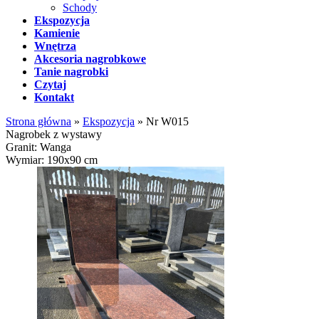
Schody
Ekspozycja
Kamienie
Wnętrza
Akcesoria nagrobkowe
Tanie nagrobki
Czytaj
Kontakt
Strona główna
»
Ekspozycja
»
Nr W015
Nagrobek z wystawy
Granit: Wanga
Wymiar: 190x90 cm