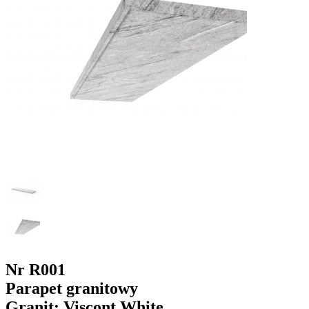
Nr R001
Parapet granitowy
Granit: Viscont White