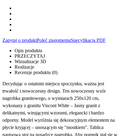
Zapytaj o produkt
Poleć znajomemu
Specyfikacja PDF
Opis produktu
PRZECZYTAJ
Wizualizacje 3D
Realizacje
Recenzje produktu (0)
Decydując o ostatnim miejscu spoczynku, ważna jest
trwałość i nowoczesny design. Ten nowoczesny wzór
nagrobka granitowego, o wymiarach 250x120 cm,
wykonany z granitu Viscont White – Jasny granit z
delikatnymi, wirującymi wzorami, elegancki i bardzo
odporny. Model wyróżnia się dekoracyjnym elementem na
płycie kryjącej – unoszącym się "mostkiem". Tablica
napisowa stoi na posadzce nagrobka. Aby pomnik stał się w