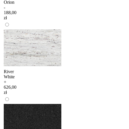
Orion
-
188,00
zł
River
White
+
626,00
zł