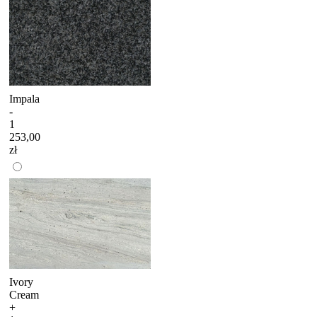
Impala
-
1
253,00
zł
Ivory
Cream
+