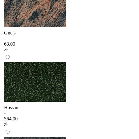
Gnejs
-
63,00
zł
Hassan
-
564,00
zł