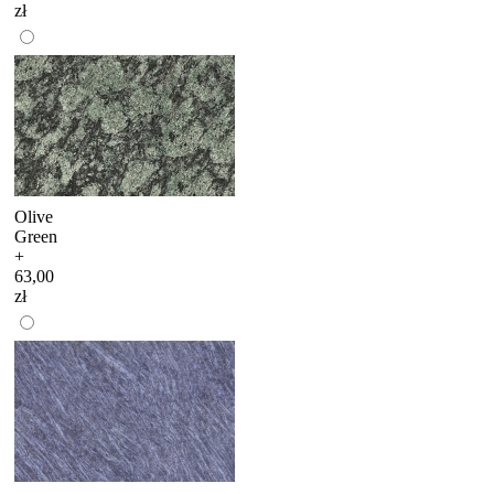
zł
Olive
Green
+
63,00
zł