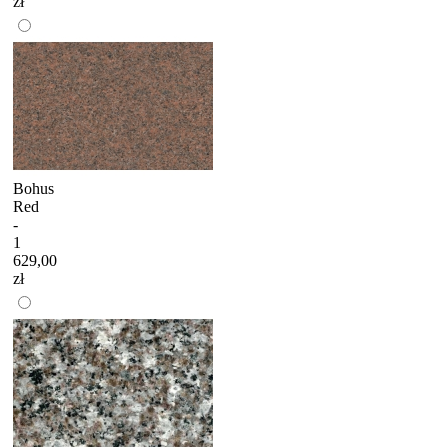
zł
Bohus
Red
-
1
629,00
zł