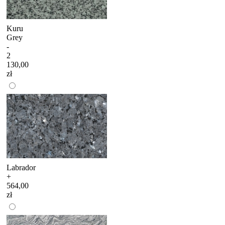
Kuru
Grey
-
2
130,00
zł
Labrador
+
564,00
zł