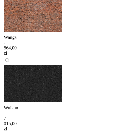
Wanga
-
564,00
zł
Wulkan
+
7
015,00
zł