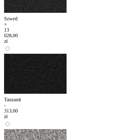
Szwed
+
13
028,00
zł
Tanzanit
-
313,00
zł