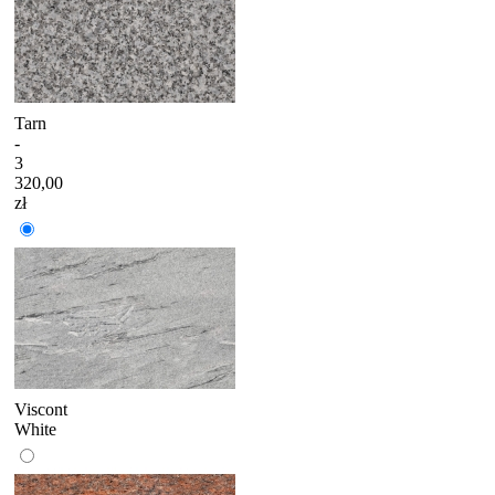
Tarn
-
3
320,00
zł
Viscont
White