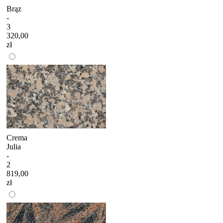
Brąz
-
3
320,00
zł
Crema
Julia
-
2
819,00
zł