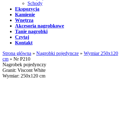
Schody
Ekspozycja
Kamienie
Wnętrza
Akcesoria nagrobkowe
Tanie nagrobki
Czytaj
Kontakt
Strona główna
»
Nagrobki pojedyncze
»
Wymiar 250x120
cm
»
Nr P210
Nagrobek pojedynczy
Granit: Viscont White
Wymiar: 250x120 cm