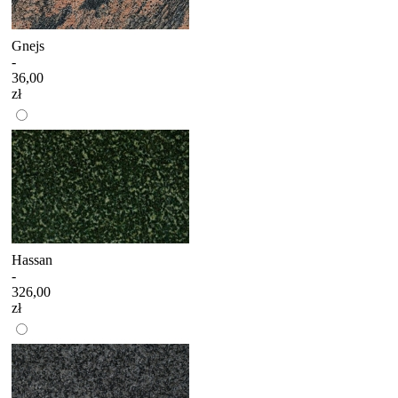
Gnejs
-
36,00
zł
Hassan
-
326,00
zł