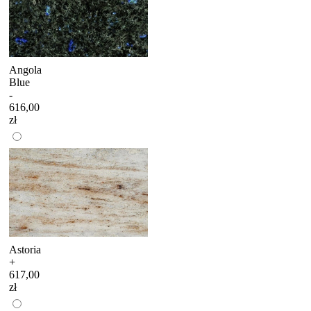
Angola
Blue
-
616,00
zł
Astoria
+
617,00
zł