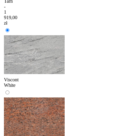
Tarn
-
1
919,00
zł
Viscont
White