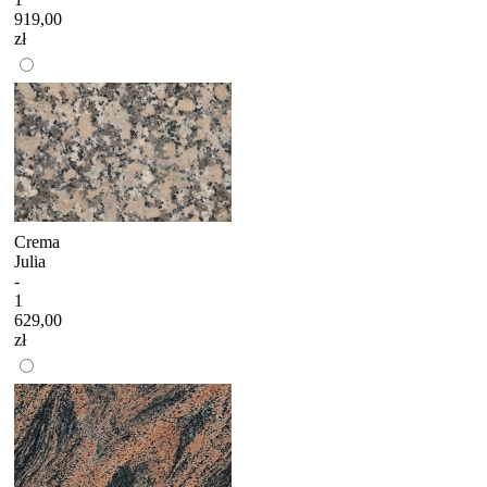
919,00
zł
Crema
Julia
-
1
629,00
zł