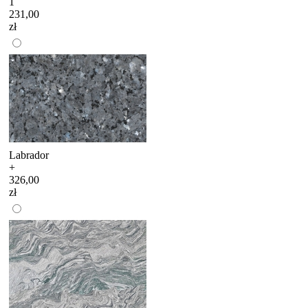
1
231,00
zł
Labrador
+
326,00
zł