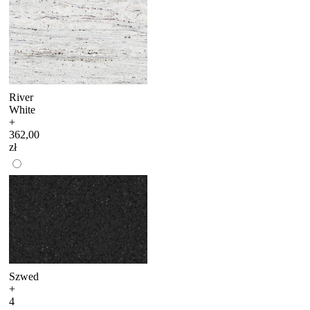
River
White
+
362,00
zł
Szwed
+
4