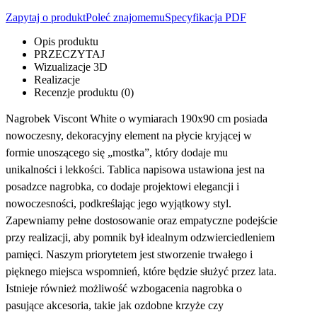
Zapytaj o produkt
Poleć znajomemu
Specyfikacja PDF
Opis produktu
PRZECZYTAJ
Wizualizacje 3D
Realizacje
Recenzje produktu (0)
Nagrobek Viscont White o wymiarach 190x90 cm posiada
nowoczesny, dekoracyjny element na płycie kryjącej w
formie unoszącego się „mostka”, który dodaje mu
unikalności i lekkości. Tablica napisowa ustawiona jest na
posadzce nagrobka, co dodaje projektowi elegancji i
nowoczesności, podkreślając jego wyjątkowy styl.
Zapewniamy pełne dostosowanie oraz empatyczne podejście
przy realizacji, aby pomnik był idealnym odzwierciedleniem
pamięci. Naszym priorytetem jest stworzenie trwałego i
pięknego miejsca wspomnień, które będzie służyć przez lata.
Istnieje również możliwość wzbogacenia nagrobka o
pasujące akcesoria, takie jak ozdobne krzyże czy