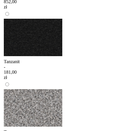
852,00
zł
Tanzanit
-
181,00
zł