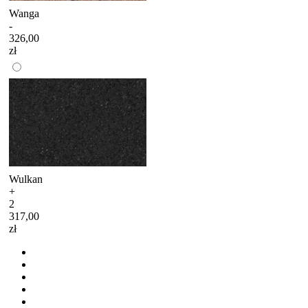
Wanga
-
326,00
zł
Wulkan
+
2
317,00
zł