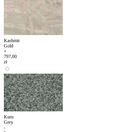
Kashmir
Gold
+
797,00
zł
Kuru
Grey
-