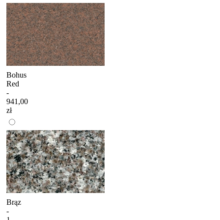
Bohus
Red
-
941,00
zł
Brąz
-
1