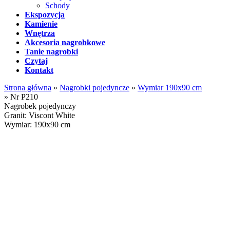
Schody
Ekspozycja
Kamienie
Wnętrza
Akcesoria nagrobkowe
Tanie nagrobki
Czytaj
Kontakt
Strona główna
»
Nagrobki pojedyncze
»
Wymiar 190x90 cm
»
Nr P210
Nagrobek pojedynczy
Granit: Viscont White
Wymiar: 190x90 cm