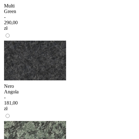
Multi
Green
-
290,00
zł
Nero
Angola
-
181,00
zł