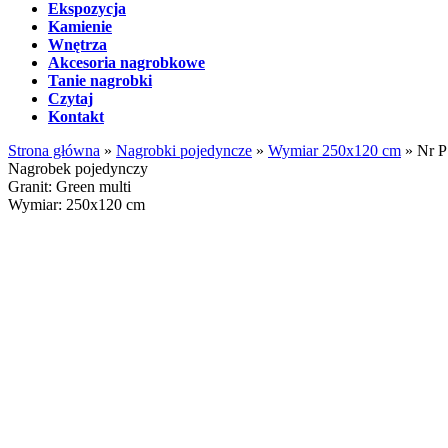
Ekspozycja
Kamienie
Wnętrza
Akcesoria nagrobkowe
Tanie nagrobki
Czytaj
Kontakt
Strona główna
»
Nagrobki pojedyncze
»
Wymiar 250x120 cm
»
Nr P
Nagrobek pojedynczy
Granit: Green multi
Wymiar: 250x120 cm